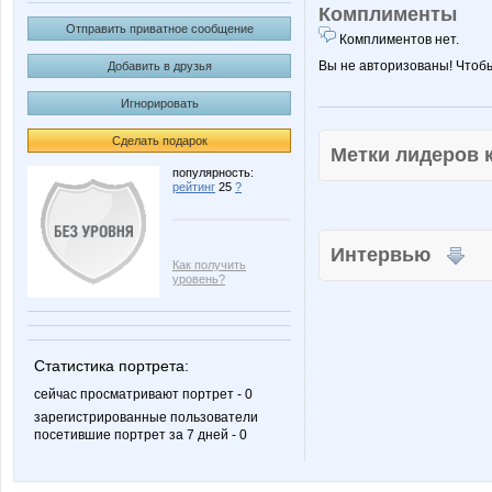
Комплименты
Отправить приватное сообщение
Комплиментов нет.
Вы не авторизованы! Чтоб
Добавить в друзья
Игнорировать
Сделать подарок
Метки лидеров
популярность:
рейтинг
25
?
Интервью
Как получить
уровень?
Статистика портрета:
сейчас просматривают портрет - 0
зарегистрированные пользователи
посетившие портрет за 7 дней - 0